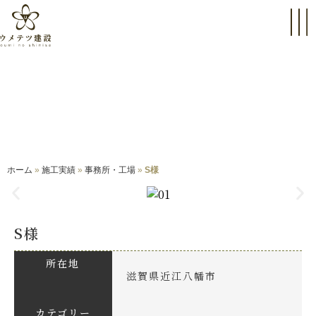
施工実績
WORKS
ホーム
»
施工実績
»
事務所・工場
»
S様
S様
所在地
滋賀県近江八幡市
カテゴリー