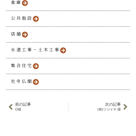
倉庫
公共施設
店舗
水道工事・土木工事
集合住宅
社寺仏閣
前の記事
次の記事
O様
(有)ツジイチ 様
HOME
事業案内
住宅事業
施工実績