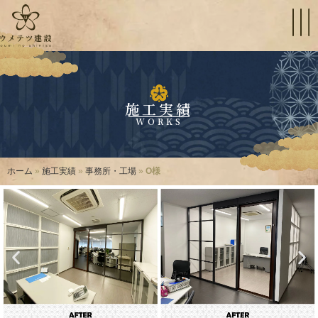
施工実績
WORKS
ホーム
»
施工実績
»
事務所・工場
»
O様