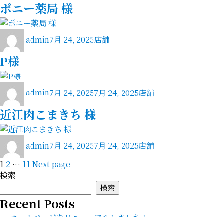
ポニー薬局 様
admin
7月 24, 2025
店舗
P様
admin
7月 24, 2025
7月 24, 2025
店舗
近江肉こまきち 様
admin
7月 24, 2025
7月 24, 2025
店舗
1
2
…
11
Next page
検索
検索
Recent Posts