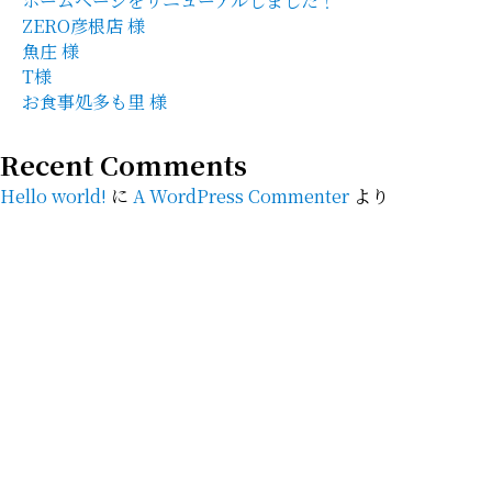
ホームページをリニューアルしました！
ZERO彦根店 様
魚庄 様
T様
お食事処多も里 様
Recent Comments
Hello world!
に
A WordPress Commenter
より
HOME
事業案内
住宅事業
施工実績
私たちについ
- 建築事業
- 通気断熱
お知らせ
て
WB工法とは
- 水道事業
スタッフのつ
会社案内
- 住宅建築の
ぶやき
流れ
- 土木事業
ウメテツの歩
お問い合わせ
み
- 漫画でわか