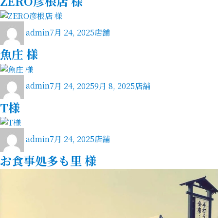
ZERO彦根店 様
admin
7月 24, 2025
店舗
魚庄 様
admin
7月 24, 2025
9月 8, 2025
店舗
T様
admin
7月 24, 2025
店舗
お食事処多も里 様