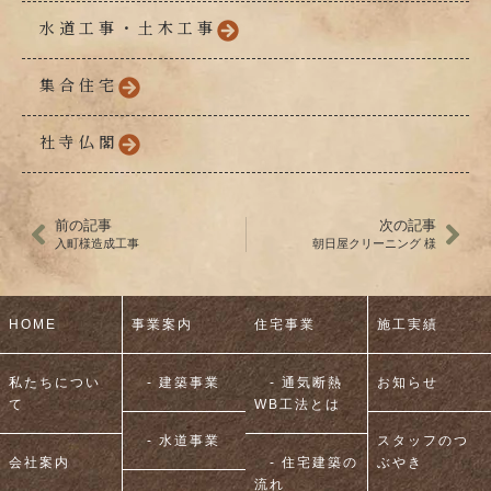
水道工事・土木工事
集合住宅
社寺仏閣
前の記事
次の記事
入町様造成工事
朝日屋クリーニング 様
HOME
事業案内
住宅事業
施工実績
私たちについ
- 建築事業
- 通気断熱
お知らせ
て
WB工法とは
- 水道事業
スタッフのつ
会社案内
- 住宅建築の
ぶやき
流れ