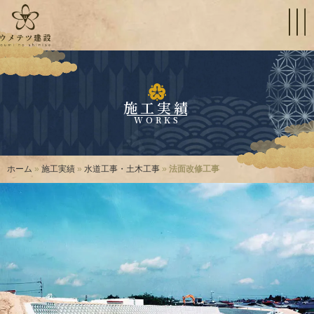
施工実績
WORKS
ホーム
»
施工実績
»
水道工事・土木工事
»
法面改修工事