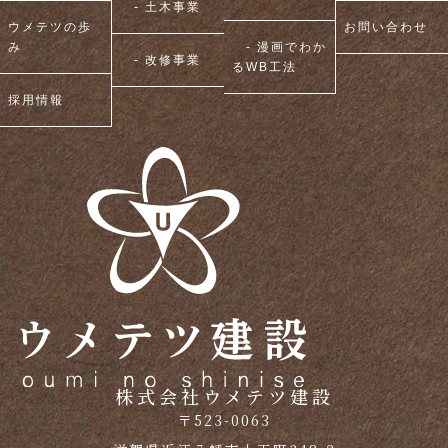
- 土木事業
ウメテツの歩
お問い合わせ
み
- 漫画でわか
- 改修事業
るWB工法
採用情報
株式会社ウメテツ建設
〒523-0063