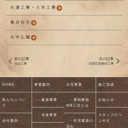
水道工事・土木工事
集合住宅
社寺仏閣
前の記事
次の記事
治山工事
法面応急修繕工事
HOME
事業案内
住宅事業
施工実績
私たちについ
- 建築事業
- 通気断熱
お知らせ
て
WB工法とは
- 水道事業
スタッフのつ
会社案内
- 住宅建築の
ぶやき
流れ