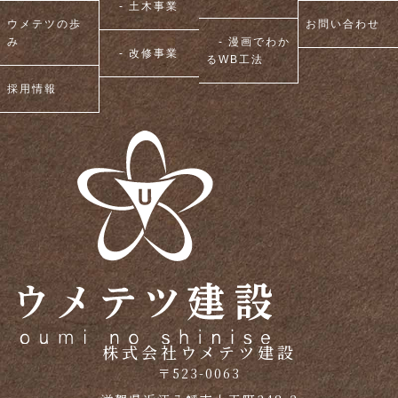
- 土木事業
ウメテツの歩
お問い合わせ
み
- 漫画でわか
- 改修事業
るWB工法
採用情報
株式会社ウメテツ建設
〒523-0063