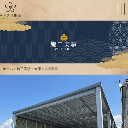
施工実績
WORKS
ホーム
»
施工実績
»
倉庫
»
O様車庫