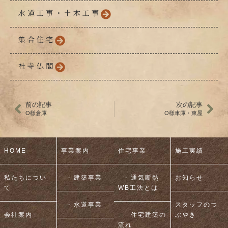
水道工事・土木工事
集合住宅
社寺仏閣
前の記事
次の記事
O様倉庫
O様車庫・東屋
HOME
事業案内
住宅事業
施工実績
私たちについ
- 建築事業
- 通気断熱
お知らせ
て
WB工法とは
- 水道事業
スタッフのつ
会社案内
- 住宅建築の
ぶやき
流れ