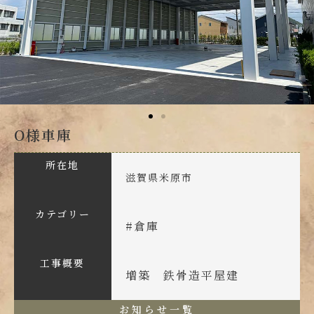
O様車庫
所在地
滋賀県米原市
カテゴリー
#
倉庫
工事概要
増築 鉄骨造平屋建
お知らせ一覧