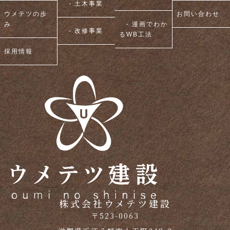
- 土木事業
ウメテツの歩
お問い合わせ
み
- 漫画でわか
- 改修事業
るWB工法
採用情報
株式会社ウメテツ建設
〒523-0063