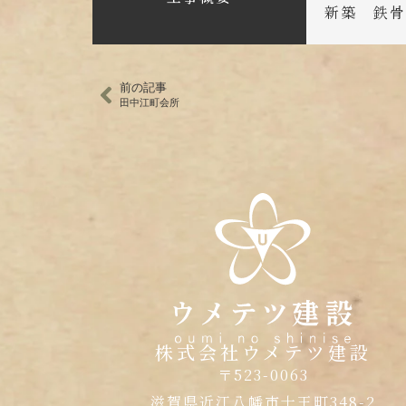
新築 鉄骨
前の記事
田中江町会所
株式会社ウメテツ建設
〒523-0063
滋賀県近江八幡市十王町348-2