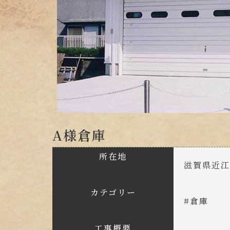
A様倉庫
所在地
滋賀県近
カテゴリー
#
倉庫
工事概要