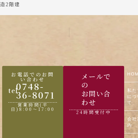
造2階建
お電話でのお問
メールで
HO
い合わせ
0748-
の
tel.
私た
36-8071
お問い合
につ
わせ
て
営業時間(平
日)8:00〜17:00
24時間受付中
会社
内