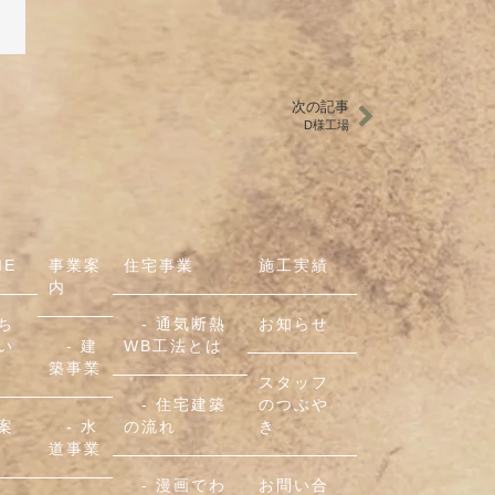
次の記事
D様工場
ME
事業案
住宅事業
施工実績
内
ち
- 通気断熱
お知らせ
い
- 建
WB工法とは
築事業
スタッフ
- 住宅建築
のつぶや
案
- 水
の流れ
き
道事業
- 漫画でわ
お問い合