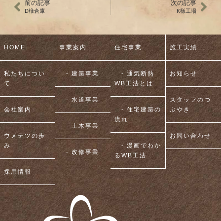
前の記事
次の記事
D様倉庫
K様工場
HOME
事業案内
住宅事業
施工実績
私たちについ
- 建築事業
- 通気断熱
お知らせ
て
WB工法とは
- 水道事業
スタッフのつ
会社案内
- 住宅建築の
ぶやき
流れ
- 土木事業
ウメテツの歩
お問い合わせ
み
- 漫画でわか
- 改修事業
るWB工法
採用情報