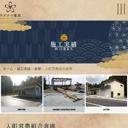
施工実績
WORKS
ホーム
»
施工実績
»
倉庫
»
入町営農組合倉庫
入町営農組合倉庫