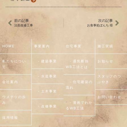
前の記事
次の記事
法面改修工事
お食事処ぼんち 様
HOME
事業案内
住宅事業
施工実績
私たちについ
- 建築事業
- 通気断熱
お知らせ
て
WB工法とは
- 水道事業
スタッフのつ
会社案内
- 住宅建築の
ぶやき
流れ
- 土木事業
ウメテツの歩
お問い合わせ
み
- 漫画でわか
- 改修事業
るWB工法
採用情報