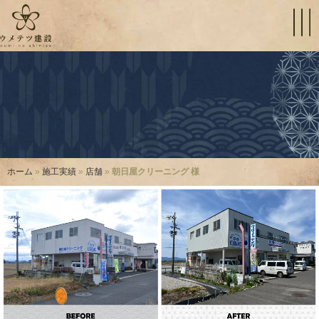
ホーム
»
施工実績
»
店舗
»
朝日屋クリーニング 様