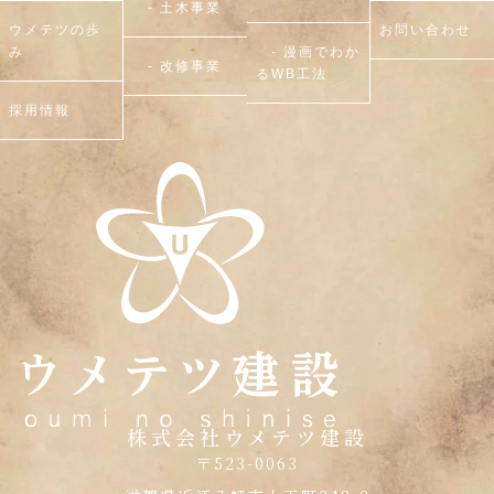
- 土木事業
ウメテツの歩
お問い合わせ
み
- 漫画でわか
- 改修事業
るWB工法
採用情報
株式会社ウメテツ建設
〒523-0063