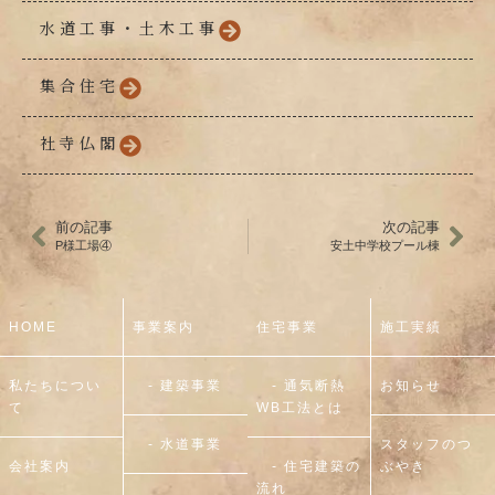
水道工事・土木工事
集合住宅
社寺仏閣
前の記事
次の記事
P様工場④
安土中学校プール棟
HOME
事業案内
住宅事業
施工実績
私たちについ
- 建築事業
- 通気断熱
お知らせ
て
WB工法とは
- 水道事業
スタッフのつ
会社案内
- 住宅建築の
ぶやき
流れ