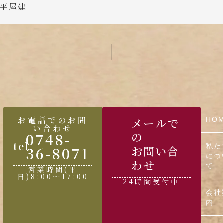
造平屋建
お電話でのお問
メールで
HO
い合わせ
0748-
の
tel.
私た
36-8071
お問い合
につ
わせ
て
営業時間(平
日)8:00〜17:00
24時間受付中
会社
内