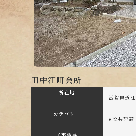
田中江町会所
所在地
滋賀県近
カテゴリー
#
公共施設
工事概要