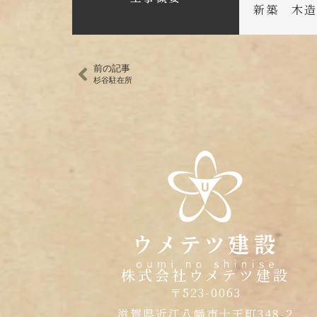
新築 木
前の記事
杉谷駐在所
株式会社ウメテツ建設
〒523-0063
滋賀県近江八幡市十王町348-2