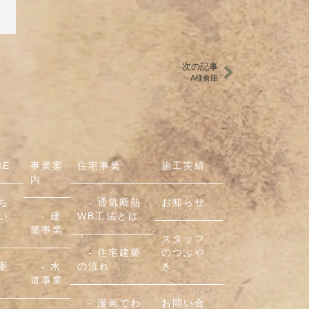
次の記事
A様倉庫
ME
事業案
住宅事業
施工実績
内
ち
- 通気断熱
お知らせ
い
- 建
WB工法とは
築事業
スタッフ
- 住宅建築
のつぶや
案
- 水
の流れ
き
道事業
- 漫画でわ
お問い合