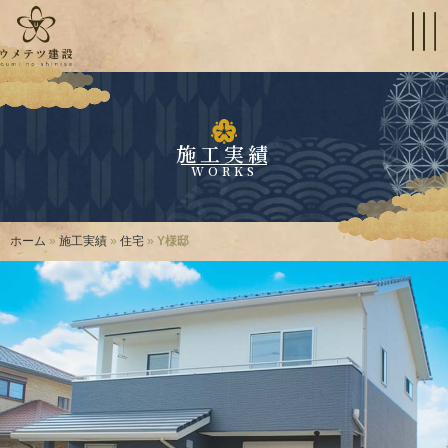
施工実績
WORKS
ホーム
»
施工実績
»
住宅
»
Y様邸