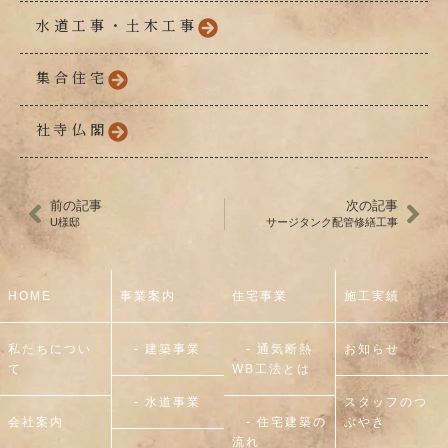
水道工事・土木工事
集合住宅
社寺仏閣
前の記事
次の記事
U様邸
サージタンク配管修繕工事
HOME
事業案内
住宅事業
施工実績
私たちについ
- 建築事業
- 通気断熱
お知らせ
て
WB工法とは
- 水道事業
スタッフのつ
会社案内
- 住宅建築の
ぶやき
流れ