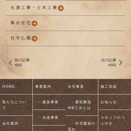
水道工事・土木工事
集合住宅
社寺仏閣
前の記事
次の記事
I様邸
K様邸
HOME
事業案内
住宅事業
施工実績
私たちについ
- 建築事業
- 通気断熱
お知らせ
て
WB工法とは
- 水道事業
スタッフのつ
会社案内
- 住宅建築の
ぶやき
流れ