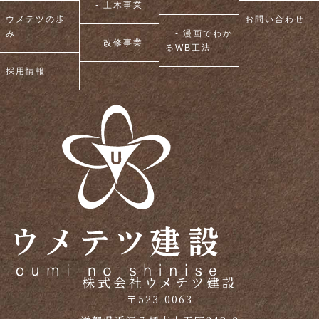
- 土木事業
ウメテツの歩
お問い合わせ
み
- 漫画でわか
- 改修事業
るWB工法
採用情報
株式会社ウメテツ建設
〒523-0063