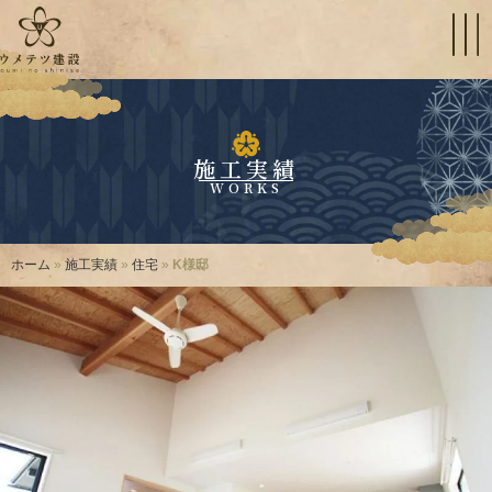
施工実績
WORKS
ホーム
»
施工実績
»
住宅
»
K様邸