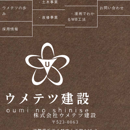
- 土木事業
ウメテツの歩
お問い合わせ
み
- 漫画でわか
- 改修事業
るWB工法
採用情報
株式会社ウメテツ建設
〒523-0063