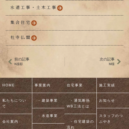
水道工事・土木工事
集合住宅
社寺仏閣
前の記事
次の記事
K様邸
M様
HOME
事業案内
住宅事業
施工実績
私たちについ
- 建築事業
- 通気断熱
お知らせ
て
WB工法とは
- 水道事業
スタッフのつ
会社案内
- 住宅建築の
ぶやき
流れ