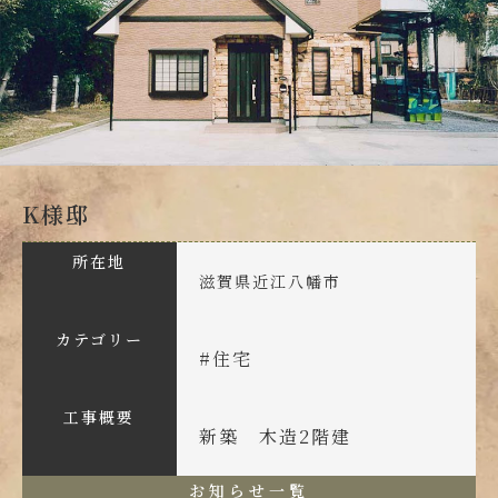
K様邸
所在地
滋賀県近江八幡市
カテゴリー
#
住宅
工事概要
新築 木造2階建
お知らせ一覧