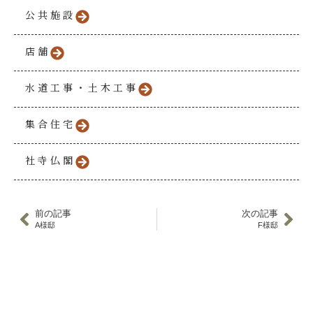
公共施設
店舗
水道工事・土木工事
集合住宅
社寺仏閣
前の記事
次の記事
A様邸
F様邸
HOME
事業案内
住宅事業
施工実績