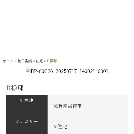
施工実績
WORKS
ホーム
»
施工実績
»
住宅
»
D様邸
D様邸
所在地
滋賀県湖南市
カテゴリー
#
住宅