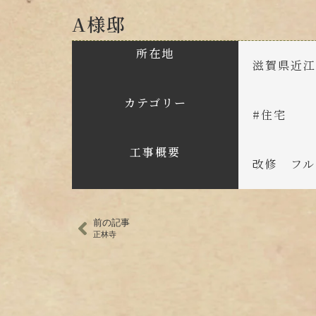
A様邸
所在地
滋賀県近
カテゴリー
#
住宅
工事概要
改修 フル
前の記事
正林寺