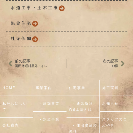
水道工事・土木工事
集合住宅
社寺仏閣
前の記事
次の記事
国民休暇村屋外トイレ
O様
HOME
事業案内
住宅事業
施工実績
私たちについ
- 建築事業
- 通気断熱
お知らせ
て
WB工法とは
- 水道事業
スタッフのつ
会社案内
- 住宅建築の
ぶやき
流れ