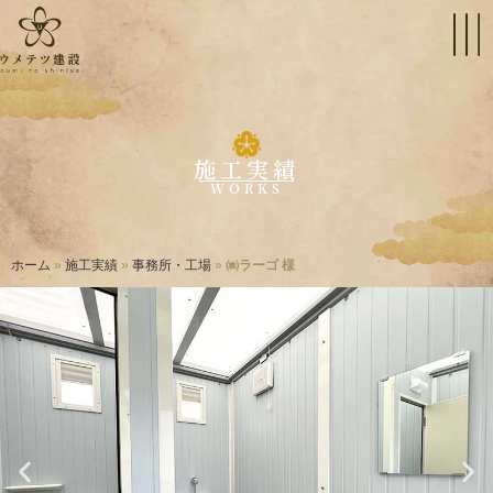
施工実績
WORKS
ホーム
»
施工実績
»
事務所・工場
»
㈱ラーゴ 様