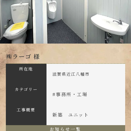
㈱ラーゴ 様
所在地
滋賀県近江八幡市
カテゴリー
#
事務所・工場
工事概要
新築 ユニット
お知らせ一覧