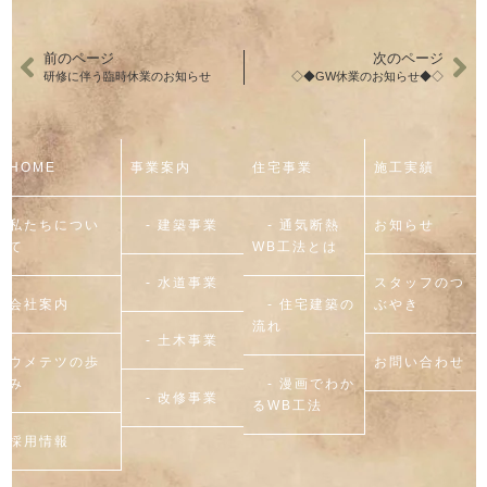
前のページ
次のページ
研修に伴う臨時休業のお知らせ
◇◆GW休業のお知らせ◆◇
HOME
事業案内
住宅事業
施工実績
私たちについ
- 建築事業
- 通気断熱
お知らせ
て
WB工法とは
- 水道事業
スタッフのつ
会社案内
- 住宅建築の
ぶやき
流れ
- 土木事業
ウメテツの歩
お問い合わせ
み
- 漫画でわか
- 改修事業
るWB工法
採用情報