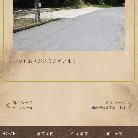
いつもありがとうございます。
前のページ
次のページ
キッチン改修
事務所新築工事・上棟
HOME
事業案内
住宅事業
施工実績