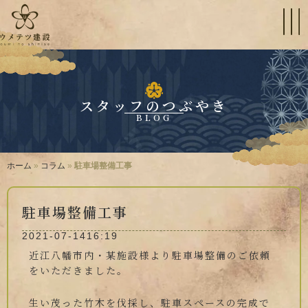
スタッフのつぶやき
BLOG
ホーム
»
コラム
»
駐車場整備工事
駐車場整備工事
2021-07-14
16:19
近江八幡市内・某施設様より駐車場整備のご依頼
をいただきました。
生い茂った竹木を伐採し、駐車スペースの完成で