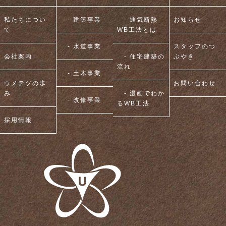
私たちについ
- 建築事業
- 通気断熱
お知らせ
て
WB工法とは
- 水道事業
スタッフのつ
会社案内
- 住宅建築の
ぶやき
流れ
- 土木事業
ウメテツの歩
お問い合わせ
み
- 漫画でわか
- 改修事業
るWB工法
採用情報