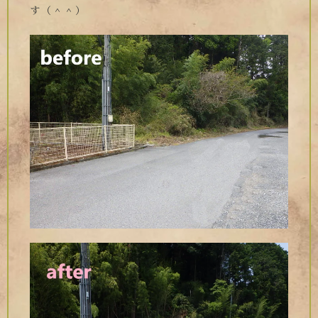
す（＾＾）