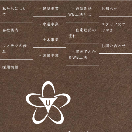
私たちについ
- 建築事業
- 通気断熱
お知らせ
て
WB工法とは
- 水道事業
スタッフのつ
会社案内
- 住宅建築の
ぶやき
流れ
- 土木事業
ウメテツの歩
お問い合わせ
み
- 漫画でわか
- 改修事業
るWB工法
採用情報