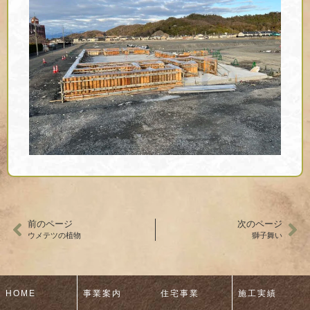
前のページ
次のページ
ウメテツの植物
獅子舞い
HOME
事業案内
住宅事業
施工実績