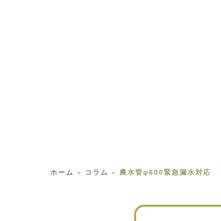
ホーム
»
コラム
»
農水管φ600緊急漏水対応