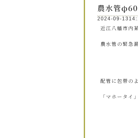
農水管φ6
2024-09-13
14:
近江八幡市内
農水管の緊急
配管に包帯の
「マホータイ