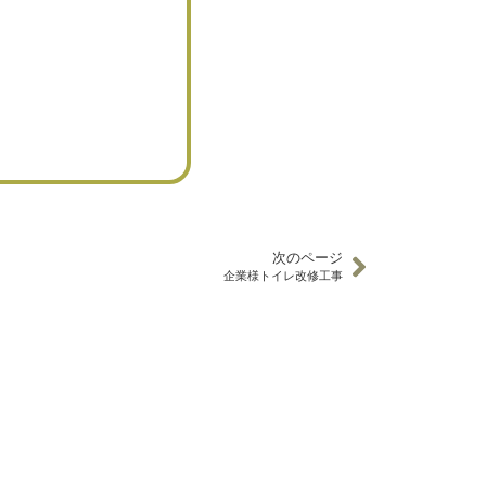
次のページ
企業様トイレ改修工事
ME
事業案
住宅事業
施工実績
内
ち
- 通気断熱
お知らせ