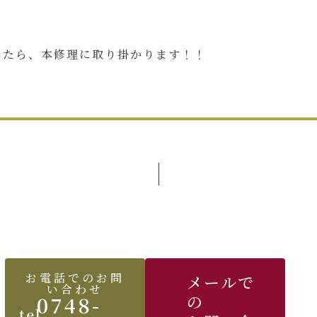
したら、本修理に取り掛かります！！
お電話でのお問
メールで
HO
い合わせ
0748-
の
tel.
私た