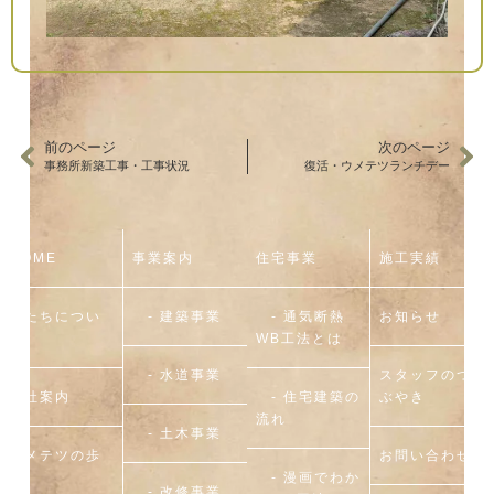
前のページ
次のページ
事務所新築工事・工事状況
復活・ウメテツランチデー
HOME
事業案内
住宅事業
施工実績
私たちについ
- 建築事業
- 通気断熱
お知らせ
て
WB工法とは
- 水道事業
スタッフのつ
会社案内
- 住宅建築の
ぶやき
流れ
- 土木事業
ウメテツの歩
お問い合わせ
み
- 漫画でわか
- 改修事業