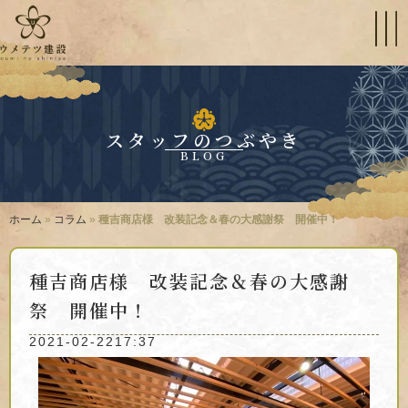
スタッフのつぶやき
BLOG
ホーム
»
コラム
»
種吉商店様 改装記念＆春の大感謝祭 開催中！
種吉商店様 改装記念＆春の大感謝
祭 開催中！
2021-02-22
17:37