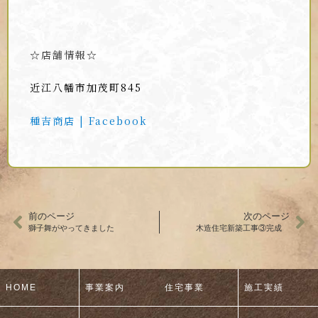
☆店舗情報☆
近江八幡市加茂町845
種吉商店 | Facebook
前のページ
次のページ
獅子舞がやってきました
木造住宅新築工事③完成
HOME
事業案内
住宅事業
施工実績