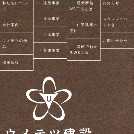
私たちについ
- 建築事業
- 通気断熱
お知らせ
て
WB工法とは
- 水道事業
スタッフのつ
会社案内
- 住宅建築の
ぶやき
流れ
- 土木事業
ウメテツの歩
お問い合わせ
み
- 漫画でわか
- 改修事業
るWB工法
採用情報