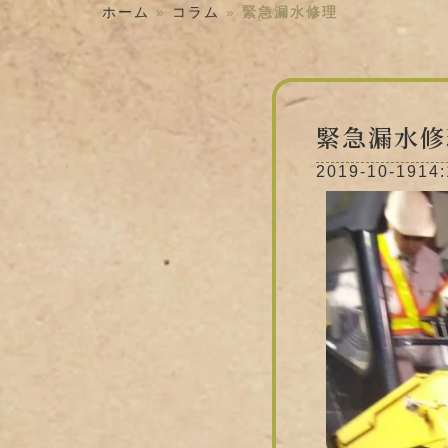
ホーム
»
コラム
»
緊急漏水修理
緊急漏水修
2019-10-19
14: