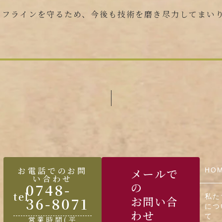
イフラインを守るため、今後も技術を磨き尽力してまい
お電話でのお問
メールで
HO
い合わせ
0748-
の
tel.
私た
36-8071
お問い合
につ
わせ
て
営業時間(平