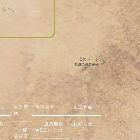
ります。
次のページ
店舗の外装改修
ME
事業案
住宅事業
施工実績
内
ち
- 通気断熱
お知らせ
い
- 建
WB工法とは
築事業