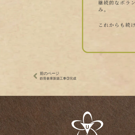
継続的なボラ
み。
これからも続
前のページ
鉄骨倉庫新築工事③完成