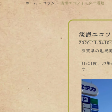
ホーム
»
コラム
»
淡海エコフォスター活動
淡海エコフ
2020-11-04
10:
滋賀県の地域
月に1度、現
す。