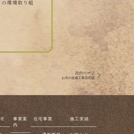
この環境取り組
次のページ
お寺の改修工事③完成
ME
事業案
住宅事業
施工実績
内