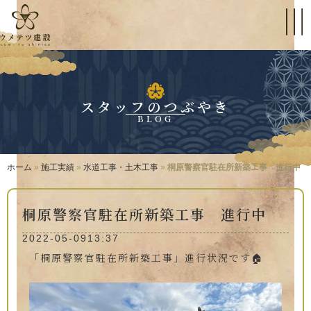
スタッフのつぶやき
BLOG
ホーム
»
施工実績
»
水道工事・土木工事
»
桐原警察官駐在所新築工事 進行中
桐原警察官駐在所新築工事 進行中
2022-05-09
13:37
「桐原警察官駐在所新築工事」進行状況です🏠