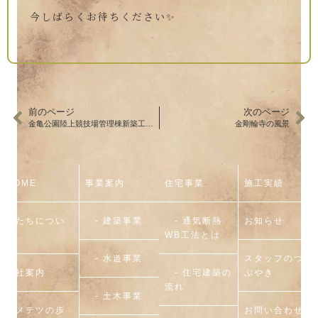
今しばらくお待ちください✨
前のページ
次のページ
金亀公園陸上競技場管理棟新築工事 進行中②
金剛輪寺の風景
HOME
事業案内
住宅事業
施工実績
私たちについ
- 建築事業
- 通気断熱
お知らせ
て
WB工法とは
- 水道事業
スタッフのつ
会社案内
- 住宅建築の
ぶやき
流れ
- 土木事業
ウメテツの歩
お問い合わせ