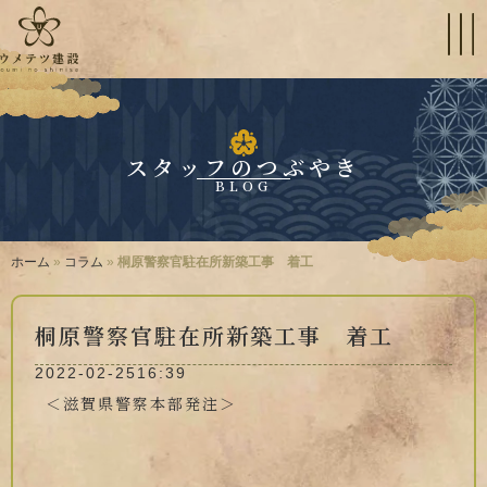
スタッフのつぶやき
BLOG
ホーム
»
コラム
»
桐原警察官駐在所新築工事 着工
桐原警察官駐在所新築工事 着工
2022-02-25
16:39
＜滋賀県警察本部発注＞