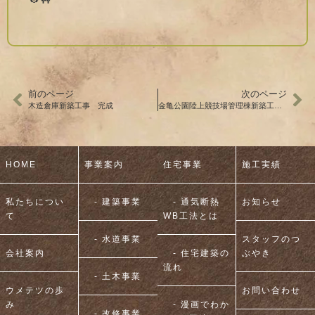
前のページ
次のページ
木造倉庫新築工事 完成
金亀公園陸上競技場管理棟新築工事 上棟準備中
HOME
事業案内
住宅事業
施工実績
私たちについ
- 建築事業
- 通気断熱
お知らせ
て
WB工法とは
- 水道事業
スタッフのつ
会社案内
- 住宅建築の
ぶやき
流れ
- 土木事業
ウメテツの歩
お問い合わせ
み
- 漫画でわか
- 改修事業