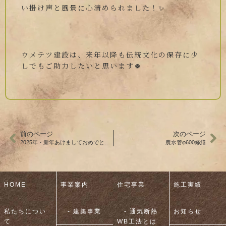
い掛け声と風景に心清められました！✨
ウメテツ建設は、来年以降も伝統文化の保存に少
しでもご助力したいと思います🍀
前のページ
次のページ
2025年・新年あけましておめでとうございます
農水管φ600修繕
HOME
事業案内
住宅事業
施工実績
私たちについ
- 建築事業
- 通気断熱
お知らせ
て
WB工法とは