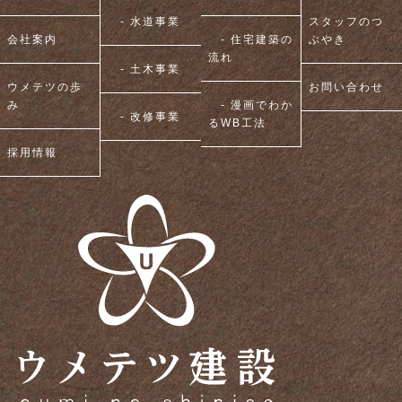
- 水道事業
スタッフのつ
会社案内
- 住宅建築の
ぶやき
流れ
- 土木事業
ウメテツの歩
お問い合わせ
み
- 漫画でわか
- 改修事業
るWB工法
採用情報