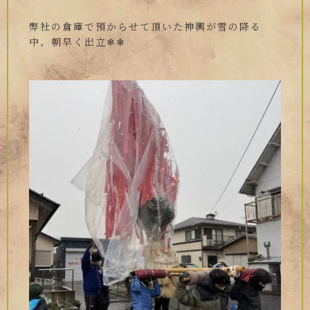
弊社の倉庫で預からせて頂いた神輿が雪の降る
中、朝早く出立❄❄