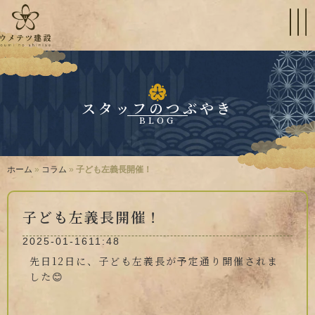
スタッフのつぶやき
BLOG
ホーム
»
コラム
»
子ども左義長開催！
子ども左義長開催！
2025-01-16
11:48
先日12日に、子ども左義長が予定通り開催されま
した😊