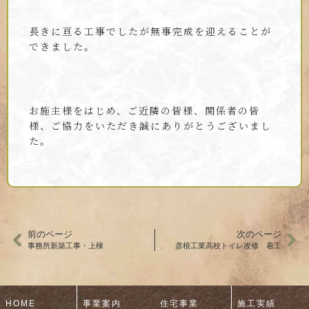
長きに亘る工事でしたが無事完成を迎えることが
できました。
お施主様をはじめ、ご近隣の皆様、関係者の皆
様、ご協力をいただき誠にありがとうございまし
た。
前のページ
次のページ
事務所新築工事・上棟
彦根工業高校トイレ改修 着工
HOME
事業案内
住宅事業
施工実績