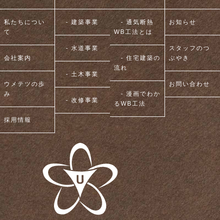
私たちについ
- 建築事業
- 通気断熱
お知らせ
て
WB工法とは
- 水道事業
スタッフのつ
会社案内
- 住宅建築の
ぶやき
流れ
- 土木事業
ウメテツの歩
お問い合わせ
み
- 漫画でわか
- 改修事業
るWB工法
採用情報