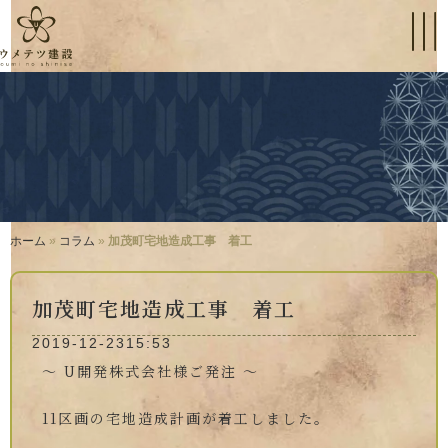
ホーム
»
コラム
»
加茂町宅地造成工事 着工
加茂町宅地造成工事 着工
2019-12-23
15:53
～ U開発株式会社様ご発注 ～
11区画の宅地造成計画が着工しました。