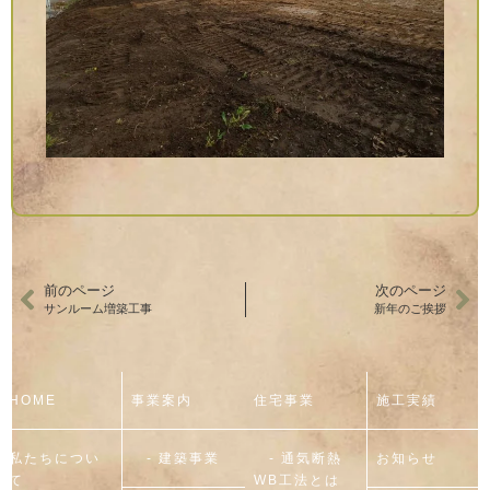
前のページ
次のページ
サンルーム増築工事
新年のご挨拶
HOME
事業案内
住宅事業
施工実績
私たちについ
- 建築事業
- 通気断熱
お知らせ
て
WB工法とは