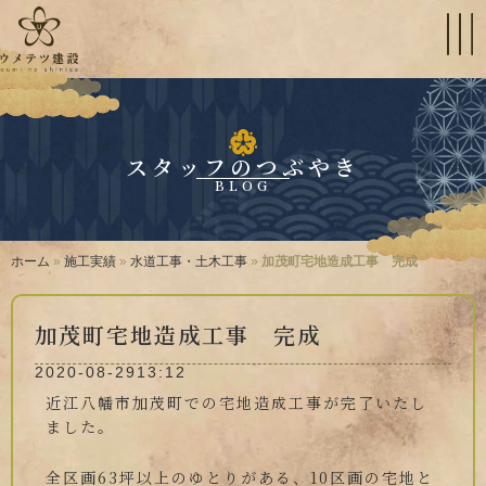
スタッフのつぶやき
BLOG
ホーム
»
施工実績
»
水道工事・土木工事
»
加茂町宅地造成工事 完成
加茂町宅地造成工事 完成
2020-08-29
13:12
近江八幡市加茂町での宅地造成工事が完了いたし
ました。
全区画63坪以上のゆとりがある、10区画の宅地と