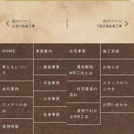
前のページ
次のページ
お寺の改修工事
T様店舗改修工事
HOME
事業案内
住宅事業
施工実績
私たちについ
- 建築事業
- 通気断熱
お知らせ
て
WB工法とは
- 水道事業
スタッフのつ
会社案内
- 住宅建築の
ぶやき
流れ
- 土木事業
ウメテツの歩
お問い合わせ
み
- 漫画でわか
- 改修事業
るWB工法
採用情報