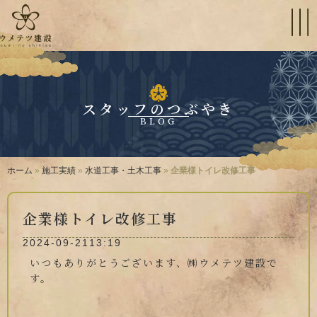
スタッフのつぶやき
BLOG
ホーム
»
施工実績
»
水道工事・土木工事
»
企業様トイレ改修工事
企業様トイレ改修工事
2024-09-21
13:19
いつもありがとうございます、㈱ウメテツ建設で
す。