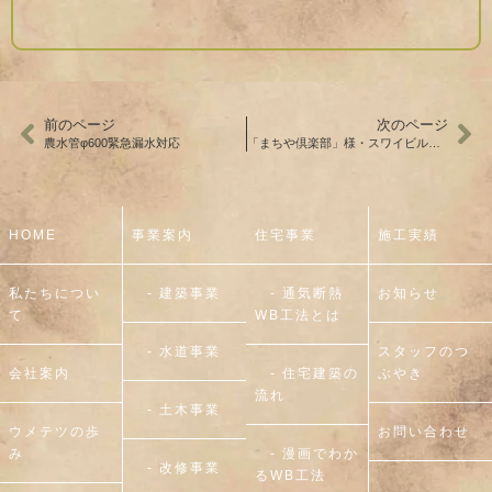
前のページ
次のページ
農水管φ600緊急漏水対応
「まちや倶楽部」様・スワイビル改修
HOME
事業案内
住宅事業
施工実績
私たちについ
- 建築事業
- 通気断熱
お知らせ
て
WB工法とは
- 水道事業
スタッフのつ
会社案内
- 住宅建築の
ぶやき
流れ
- 土木事業
ウメテツの歩
お問い合わせ
み
- 漫画でわか
- 改修事業
るWB工法