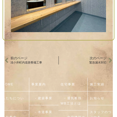
前のページ
次のページ
浅小井町内道路整備工事
緊急漏水対応
HOME
事業案内
住宅事業
施工実績
私たちについ
- 建築事業
- 通気断熱
お知らせ
て
WB工法とは
- 水道事業
スタッフのつ