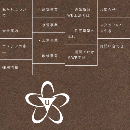
私たちについ
- 建築事業
- 通気断熱
お知らせ
て
WB工法とは
- 水道事業
スタッフのつ
会社案内
- 住宅建築の
ぶやき
流れ
- 土木事業
ウメテツの歩
お問い合わせ
み
- 漫画でわか
- 改修事業
るWB工法
採用情報