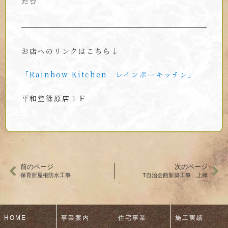
た☆
お店へのリンクはこちら↓
「Rainbow Kitchen レインボーキッチン」
平和堂篠原店１Ｆ
前のページ
次のページ
保育所屋根防水工事
T自治会館新築工事 上棟
HOME
事業案内
住宅事業
施工実績