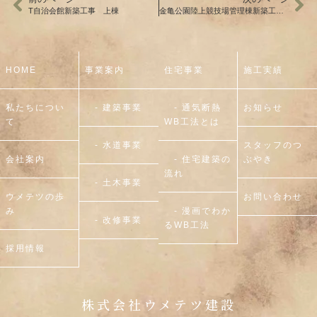
T自治会館新築工事 上棟
金亀公園陸上競技場管理棟新築工事 着工
HOME
事業案内
住宅事業
施工実績
私たちについ
- 建築事業
- 通気断熱
お知らせ
て
WB工法とは
- 水道事業
スタッフのつ
会社案内
- 住宅建築の
ぶやき
流れ
- 土木事業
ウメテツの歩
お問い合わせ
み
- 漫画でわか
- 改修事業
るWB工法
採用情報
株式会社ウメテツ建設